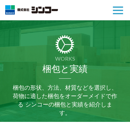
WORKS
梱包と実績
梱包の形状、方法、材質など