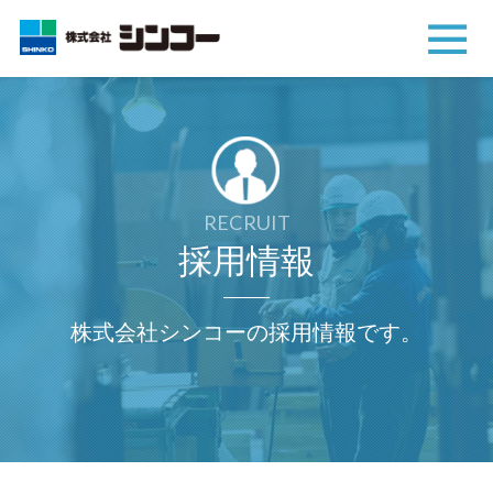
RECRUIT
採用情報
株式会社シンコーの採用情